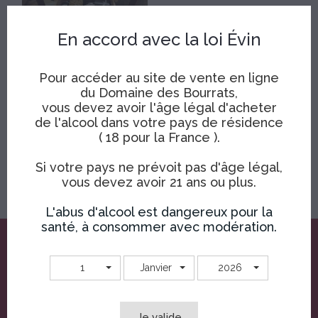
En accord avec la loi Évin
Pour accéder au site de vente en ligne
Laetie's Box
du Domaine des Bourrats,
Prix
vous devez avoir l'âge légal d'acheter
37,00 €
de l'alcool dans votre pays de résidence
( 18 pour la France ).
Affichage 1-1 de 1 article(s)
Si votre pays ne prévoit pas d'âge légal,
vous devez avoir 21 ans ou plus.
L'abus d'alcool est dangereux pour la
santé, à consommer avec modération.
INSCRIVEZ-VOUS À NOTRE NEWSLETTER
1
Janvier
2026
Je valide