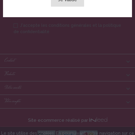
Vous pouvez vous désinscrire à tout moment.
J'accepte les conditions générales et la politique
de confidentialité
Contact

Produits

Notre société

Votre compte

Site ecommerce réalisé par
Le site utilise des cookies. En poursuivant votre navigation sur ce