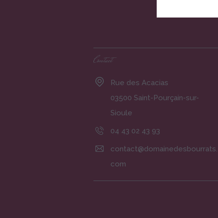
Contact
Rue des Acacias
03500 Saint-Pourçain-sur-
Sioule
04 43 02 43 93
contact@domainedesbourrats.
com