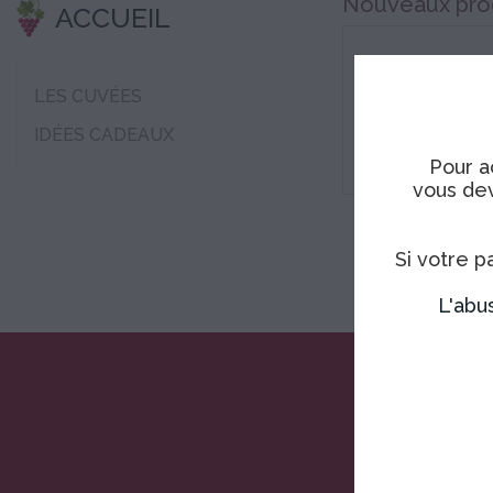
Nouveaux pro
ACCUEIL
Veuillez nous e
LES CUVÉES
Effectuez une n
IDÉES CADEAUX
Pour a
vous dev
Si votre p
L'abu