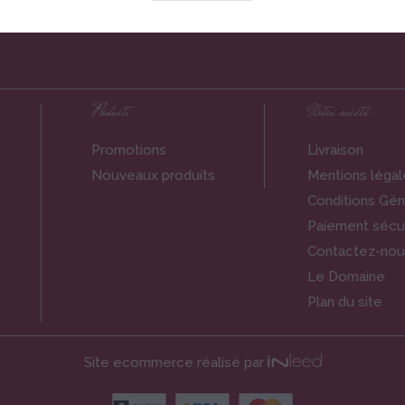
Produits
Notre société
Promotions
Livraison
Nouveaux produits
Mentions légal
Conditions Gén
Paiement sécu
Contactez-nou
Le Domaine
Plan du site
Site ecommerce réalisé par