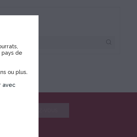
urrats,
e pays de
ns ou plus.
r avec
confidentialité