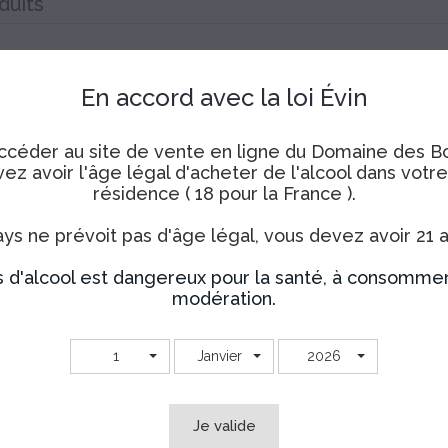
duits
xcuser pour le désagrément.
ouvelle recherche
En accord avec la loi Évin
ccéder au site de vente en ligne du Domaine des Bo
ez avoir l'âge légal d'acheter de l'alcool dans votr
résidence ( 18 pour la France ).
ays ne prévoit pas d'âge légal, vous devez avoir 21 a
s d'alcool est dangereux pour la santé, à consomme
modération.
1
Janvier
2026
Vous pouvez vous désinscrire à tout moment.
Je valide
J'accepte les conditions générales et la politique de 