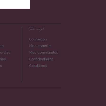
Votre compte
Connexion
es
Mon compte
érales
Mes commandes
risé
Confidentialité
s
Conditions