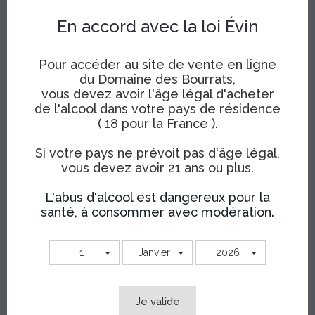
TTC
Dégustation: sous une robe sombre se dévoile un
En accord avec la loi Évin
bouquet de fruits cuits où domine le pruneau.
L’attaque franche déroule d’une manière équilibrée et
Pour accéder au site de vente en ligne
souple des tanins soyeux.
du Domaine des Bourrats,
vous devez avoir l'âge légal d'acheter
Prix départ cave
de l'alcool dans votre pays de résidence
( 18 pour la France ).
Quantité
Si votre pays ne prévoit pas d'âge légal,
AJOUTER AU PANIER
vous devez avoir 21 ans ou plus.
Partager
Tweet
Pinterest
Partager
L'abus d'alcool est dangereux pour la
santé, à consommer avec modération.
Site internet et paiement sécurisé avec
1
Janvier
2026
Certificat SSL
Livraison en France Métropolitaine
Je valide