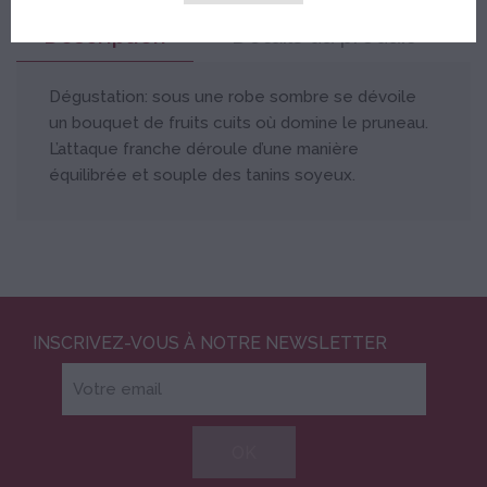
Description
Détails du produit
Dégustation: sous une robe sombre se dévoile
un bouquet de fruits cuits où domine le pruneau.
L’attaque franche déroule d’une manière
équilibrée et souple des tanins soyeux.
INSCRIVEZ-VOUS À NOTRE NEWSLETTER