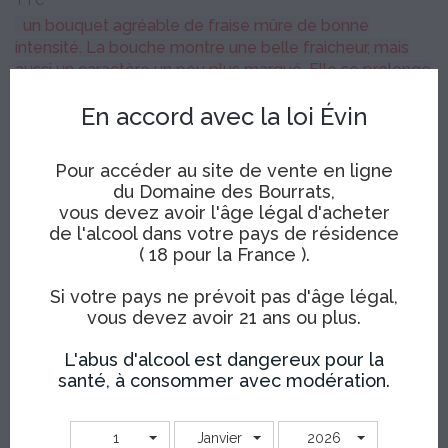
TTC
un bouquet agréable de fraise mûre de bonne
intensité. La bouche montre une belle fraicheur, mais
aussi un caractère un peu plus marqué. Elle se prolonge
sur des notes de pêche et de bonbon anglais,
En accord avec la loi Évin
équilibrant volume et typicité.
Attention le bib 5 litres est uniquement en retrait
Pour accéder au site de vente en ligne
Prix départ cave
du Domaine des Bourrats,
vous devez avoir l'âge légal d'acheter
Choix contenance
de l'alcool dans votre pays de résidence
( 18 pour la France ).
75 cl
Bib 5L
Si votre pays ne prévoit pas d'âge légal,
vous devez avoir 21 ans ou plus.
Quantité
L'abus d'alcool est dangereux pour la
AJOUTER AU PANIER
santé, à consommer avec modération.
Partager
Tweet
Pinterest
Partager
1
Janvier
2026