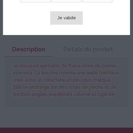
Site internet et paiement sécurisé avec
Certificat SSL
Je valide
Livraison en France Métropolitaine
Description
Détails du produit
un bouquet agréable de fraise mûre de bonne
intensité. La bouche montre une belle fraicheur,
mais aussi un caractère un peu plus marqué.
Elle se prolonge sur des notes de pêche et de
bonbon anglais, équilibrant volume et typicité.